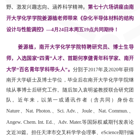
野、激发兴趣志向、涵养科学精神。
第七十六场讲座由南
开大学化学学院姜源植老师带来《杂化半导体材料的结构
设计与性能调控》—
4
月
24
日本周五
19
点共同期待！
姜源植，南开大学化学学院特聘研究员、博士生导
师，入选国家“四青”人才、首期何享健青年科学家、南开
大学“百名青年学科带头人”。
分别于
2017
年及
2020
年获得
南开大学硕士及博士学位，毕业后在南开大学化学学院继
续从事博士后研究工作。随后加入袁明鉴教授联合研究团
队。近年来，以第一或通讯作者（含共同）身份在
Nature
、
Nat. Photon.
、
Sci. Adv.
、
Joule
、
Nat. Commun.
、
Angew. Chem. Int. Ed.
、
Adv. Mater.
等国际权威期刊发表论
文近
30
篇。担任天津市交叉科学学会理事、
eScience
期刊编