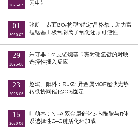
闪电》
2026-07
01
张凯：表面BO₃构型“锚定”晶格氧，助力富
锂锰基正极氧阴离子氧化还原可逆性
2026-07
29
朱守非：α-支链烷基卡宾对硼氢键的对映
选择性插入反应
2026-06
23
赵斌、阳科：Ru/Zn异金属MOF超快光热
转换协同催化CO₂固定
2026-06
15
叶萌春：Ni–Al双金属催化β-内酰胺与π体
系选择性C–C键活化环加成
2026-06