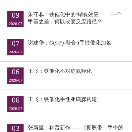
09
朱守非：铁催化中的“蝴蝶效应”——一个
甲基之差，何以改变反应路径？
2026-07
07
谢建华：C(sp³)-螯合Ir手性催化加氢
2026-07
06
王飞：铁催化不对称氨羟化
2026-07
06
王飞：铁催化手性亚磺脒构建
2026-07
03
张新星：科普新作——《撕胶带，手中的