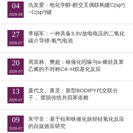
04
仇友爱：电化学醇-醇交叉偶联构建C(sp³)
−C(sp³)键
2026-08
27
李福军：一种具备3.3V放电电压的二氧化
碳介导锂-氧气电池
2026-07
20
周其林、樊超：铱催化吲哚与α-烯烃及苯
乙烯的不对称C4−H烷基化反应
2026-07
13
庞代文、黄灵：新型BODIPY代交联分
子， 摆脱传统并四苯依赖
2026-07
09
朱守非：基于钴和铁催化炔烃硅氢化反应
的自旋效应研究
2026-07