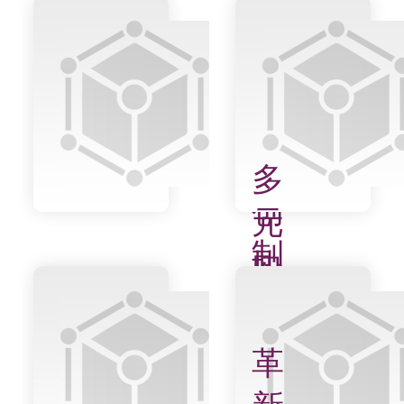
尺
度
物
质
多
创
元
制
协
平
同
台
交
革
叉