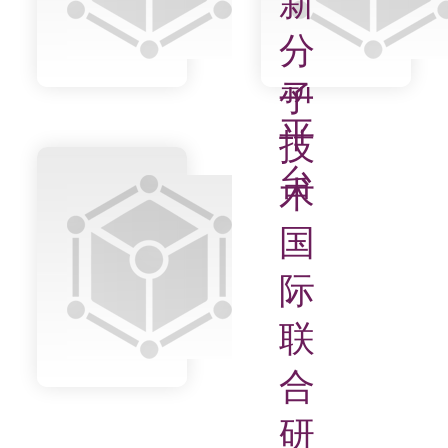
新
创
分
新
子
平
技
台
术
国
际
联
合
研